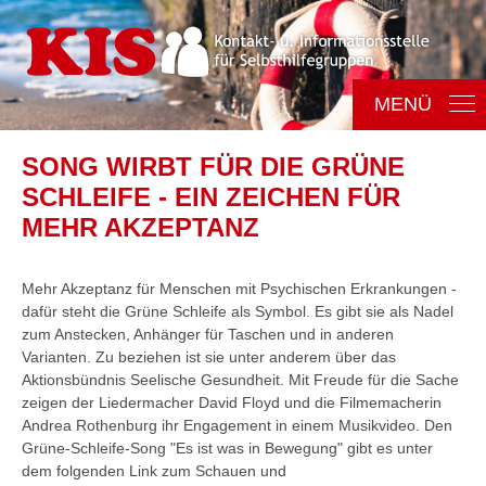
MENÜ
Gruppen finden
SONG WIRBT FÜR DIE GRÜNE
SCHLEIFE - EIN ZEICHEN FÜR
KIS
MEHR AKZEPTANZ
Selbsthilfe
Mehr Akzeptanz für Menschen mit Psychischen Erkrankungen -
Aktuelles
dafür steht die Grüne Schleife als Symbol. Es gibt sie als Nadel
zum Anstecken, Anhänger für Taschen und in anderen
Kontakt
Varianten. Zu beziehen ist sie unter anderem über das
Aktionsbündnis Seelische Gesundheit. Mit Freude für die Sache
zeigen der Liedermacher David Floyd und die Filmemacherin
Andrea Rothenburg ihr Engagement in einem Musikvideo. Den
Grüne-Schleife-Song "Es ist was in Bewegung" gibt es unter
dem folgenden Link zum Schauen und