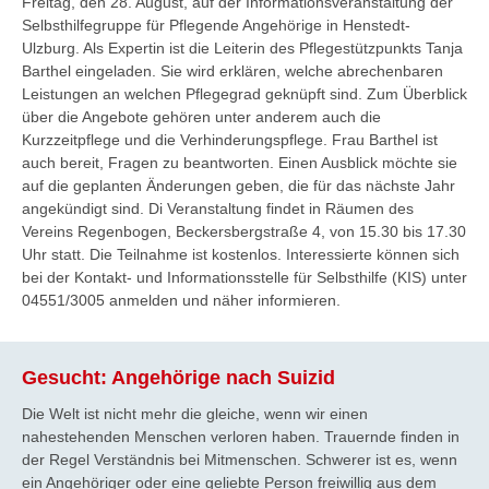
Freitag, den 28. August, auf der Informationsveranstaltung der
Selbsthilfegruppe für Pflegende Angehörige in Henstedt-
Ulzburg. Als Expertin ist die Leiterin des Pflegestützpunkts Tanja
Barthel eingeladen. Sie wird erklären, welche abrechenbaren
Leistungen an welchen Pflegegrad geknüpft sind. Zum Überblick
über die Angebote gehören unter anderem auch die
Kurzzeitpflege und die Verhinderungspflege. Frau Barthel ist
auch bereit, Fragen zu beantworten. Einen Ausblick möchte sie
auf die geplanten Änderungen geben, die für das nächste Jahr
angekündigt sind. Di Veranstaltung findet in Räumen des
Vereins Regenbogen, Beckersbergstraße 4, von 15.30 bis 17.30
Uhr statt. Die Teilnahme ist kostenlos. Interessierte können sich
bei der Kontakt- und Informationsstelle für Selbsthilfe (KIS) unter
04551/3005 anmelden und näher informieren.
Gesucht: Angehörige nach Suizid
Die Welt ist nicht mehr die gleiche, wenn wir einen
nahestehenden Menschen verloren haben. Trauernde finden in
der Regel Verständnis bei Mitmenschen. Schwerer ist es, wenn
ein Angehöriger oder eine geliebte Person freiwillig aus dem